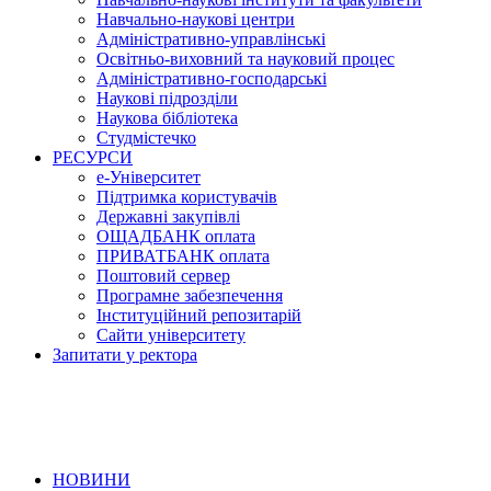
Навчально-наукові центри
Адміністративно-управлінські
Освітньо-виховний та науковий процес
Адміністративно-господарські
Наукові підрозділи
Наукова бібліотека
Студмістечко
РЕСУРСИ
е-Університет
Підтримка користувачів
Державні закупівлі
ОЩАДБАНК оплата
ПРИВАТБАНК оплата
Поштовий сервер
Програмне забезпечення
Інституційний репозитарій
Сайти університету
Запитати у ректора
НОВИНИ