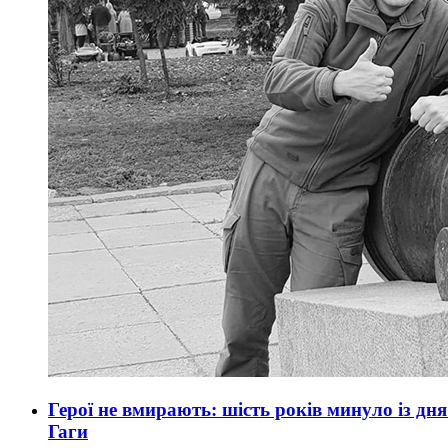
Герої не вмирають: шість років минуло із дн
Гаги