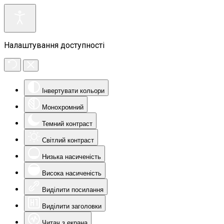
Налаштування доступності
Інвертувати кольори
Монохромний
Темний контраст
Світлий контраст
Низька насиченість
Висока насиченість
Виділити посилання
Виділити заголовки
Читач з екрана