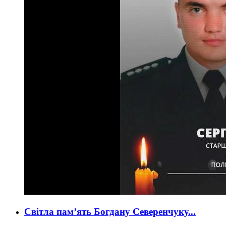
Світла пам’ять Богдану Северенчуку...