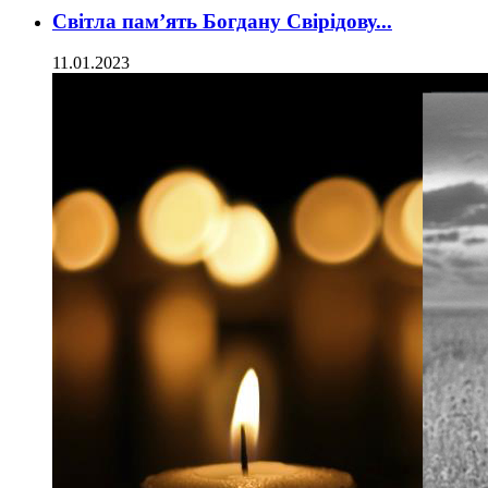
Світла пам’ять Богдану Свірідову...
11.01.2023