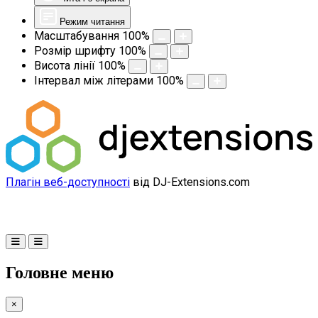
Режим читання
Масштабування
100
%
Розмір шрифту
100
%
Висота лінії
100
%
Інтервал між літерами
100
%
Плагін веб-доступності
від DJ-Extensions.com
Головне меню
×