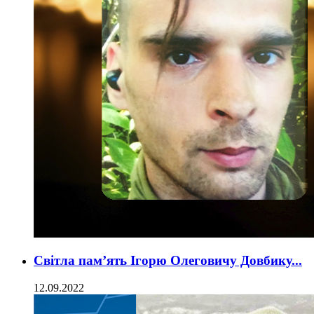
Світла пам’ять Ігорю Олеговичу Довбику...
12.09.2022