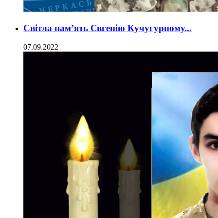
Світла пам’ять Євгенію Кучугурному...
07.09.2022