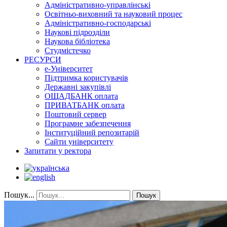
Адміністративно-управлінські
Освітньо-виховний та науковий процес
Адміністративно-господарські
Наукові підрозділи
Наукова бібліотека
Студмістечко
РЕСУРСИ
е-Університет
Підтримка користувачів
Державні закупівлі
ОЩАДБАНК оплата
ПРИВАТБАНК оплата
Поштовий сервер
Програмне забезпечення
Інституційний репозитарій
Сайти університету
Запитати у ректора
Пошук...
Пошук