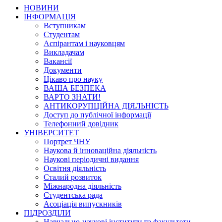
НОВИНИ
ІНФОРМАЦІЯ
Вступникам
Студентам
Аспірантам і науковцям
Викладачам
Вакансії
Документи
Цікаво про науку
ВАША БЕЗПЕКА
ВАРТО ЗНАТИ!
АНТИКОРУПЦІЙНА ДІЯЛЬНІСТЬ
Доступ до публічної інформації
Телефонний довідник
УНІВЕРСИТЕТ
Портрет ЧНУ
Наукова й інноваційна діяльність
Наукові періодичні видання
Освітня діяльність
Сталий розвиток
Міжнародна діяльність
Студентська рада
Асоціація випускників
ПІДРОЗДІЛИ
Навчально-наукові інститути та факультети