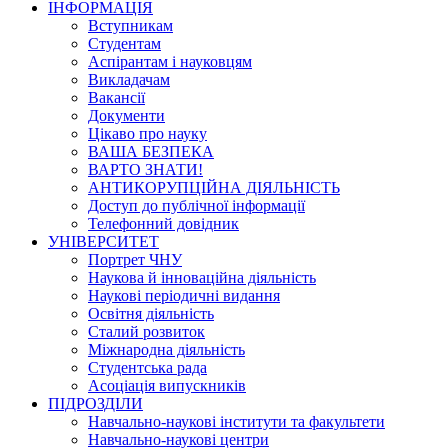
ІНФОРМАЦІЯ
Вступникам
Студентам
Аспірантам і науковцям
Викладачам
Вакансії
Документи
Цікаво про науку
ВАША БЕЗПЕКА
ВАРТО ЗНАТИ!
АНТИКОРУПЦІЙНА ДІЯЛЬНІСТЬ
Доступ до публічної інформації
Телефонний довідник
УНІВЕРСИТЕТ
Портрет ЧНУ
Наукова й інноваційна діяльність
Наукові періодичні видання
Освітня діяльність
Сталий розвиток
Міжнародна діяльність
Студентська рада
Асоціація випускників
ПІДРОЗДІЛИ
Навчально-наукові інститути та факультети
Навчально-наукові центри