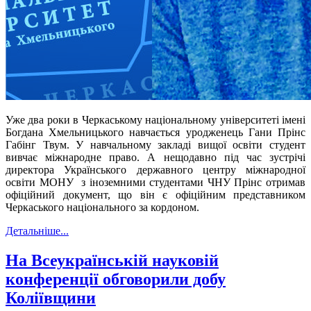
Уже два роки в Черкаському національному університеті імені
Богдана Хмельницького навчається уродженець Гани Прінс
Габінг Твум. У навчальному закладі вищої освіти студент
вивчає міжнародне право. А нещодавно під час зустрічі
директора Українського державного центру міжнародної
освіти МОНУ з іноземними студентами ЧНУ Прінс отримав
офіційний документ, що він є офіційним представником
Черкаського національного за кордоном.
Детальніше...
На Всеукраїнській науковій
конференції обговорили добу
Коліївщини