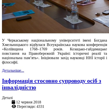
У Черкаському національному університеті імені Богдана
Хмельницького відбулася Всеукраїнська наукова конференція
«Коліївщина 1768–1769 років. Козацько-гайдамацьке
повстання на Правобережній Україні: історичні реалії та
національна пам’ять». Ініціювали захід науковці ННІ історії і
філософії.
Детальніше...
Інформація стосовно супроводу осіб з
інвалідністю
Деталі
12 червня 2018
Перегляди: 4331