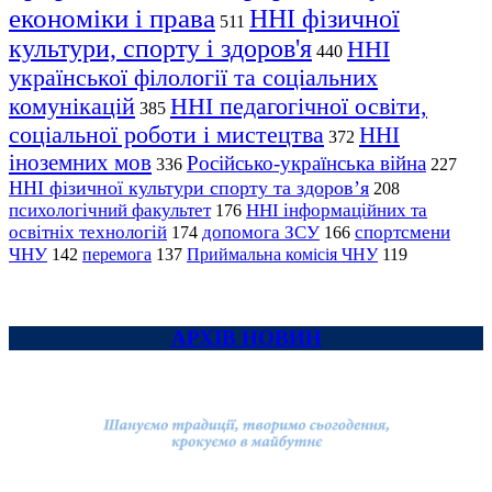
економіки і права
ННІ фізичної
511
культури, спорту і здоров'я
ННІ
440
української філології та соціальних
комунікацій
ННІ педагогічної освіти,
385
соціальної роботи і мистецтва
ННІ
372
іноземних мов
Російсько-українська війна
336
227
ННІ фізичної культури спорту та здоров’я
208
психологічний факультет
ННІ інформаційних та
176
освітніх технологій
допомога ЗСУ
спортсмени
174
166
ЧНУ
перемога
142
137
Приймальна комісія ЧНУ
119
АРХІВ НОВИН