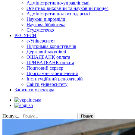
Адміністративно-управлінські
Освітньо-виховний та науковий процес
Адміністративно-господарські
Наукові підрозділи
Наукова бібліотека
Студмістечко
РЕСУРСИ
е-Університет
Підтримка користувачів
Державні закупівлі
ОЩАДБАНК оплата
ПРИВАТБАНК оплата
Поштовий сервер
Програмне забезпечення
Інституційний репозитарій
Сайти університету
Запитати у ректора
Пошук...
Пошук