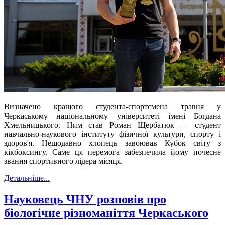
Визначено кращого студента-спортсмена травня у
Черкаському національному університеті імені Богдана
Хмельницького. Ним став Роман Щербатюк — с
тудент
навчально-наукового інституту
фізичної культури, спорту і
здоров'я.
Нещодавно хлопець
завоював Кубок світу з
кікбоксингу.
Саме ця перемога
забезпечила йому почесне
звання спортивного лідера місяця.
Детальніше...
Науковець ЧНУ розповів про
біологічне різноманіття Черкаського