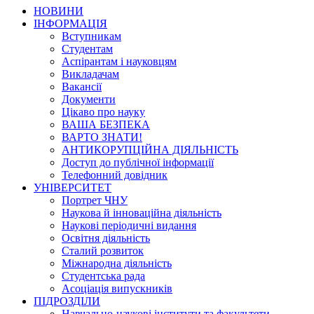
НОВИНИ
ІНФОРМАЦІЯ
Вступникам
Студентам
Аспірантам і науковцям
Викладачам
Вакансії
Документи
Цікаво про науку
ВАША БЕЗПЕКА
ВАРТО ЗНАТИ!
АНТИКОРУПЦІЙНА ДІЯЛЬНІСТЬ
Доступ до публічної інформації
Телефонний довідник
УНІВЕРСИТЕТ
Портрет ЧНУ
Наукова й інноваційна діяльність
Наукові періодичні видання
Освітня діяльність
Сталий розвиток
Міжнародна діяльність
Студентська рада
Асоціація випускників
ПІДРОЗДІЛИ
Навчально-наукові інститути та факультети