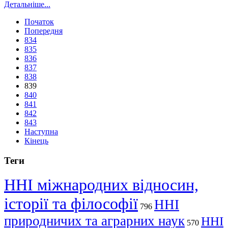
Детальніше...
Початок
Попередня
834
835
836
837
838
839
840
841
842
843
Наступна
Кінець
Теги
ННІ міжнародних відносин,
історії та філософії
ННІ
796
природничих та аграрних наук
ННІ
570