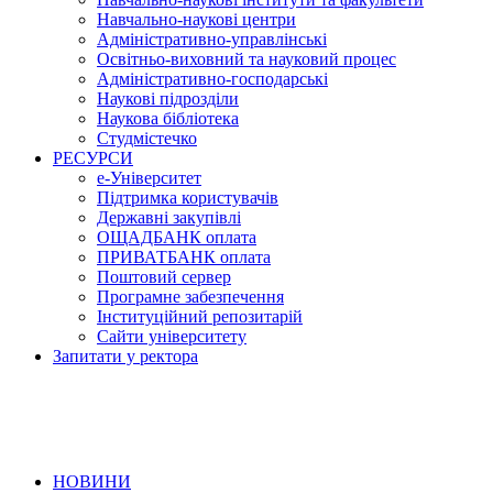
Навчально-наукові центри
Адміністративно-управлінські
Освітньо-виховний та науковий процес
Адміністративно-господарські
Наукові підрозділи
Наукова бібліотека
Студмістечко
РЕСУРСИ
е-Університет
Підтримка користувачів
Державні закупівлі
ОЩАДБАНК оплата
ПРИВАТБАНК оплата
Поштовий сервер
Програмне забезпечення
Інституційний репозитарій
Сайти університету
Запитати у ректора
НОВИНИ