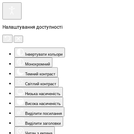
Налаштування доступності
Інвертувати кольори
Монохромний
Темний контраст
Світлий контраст
Низька насиченість
Висока насиченість
Виділити посилання
Виділити заголовки
Читач з екрана