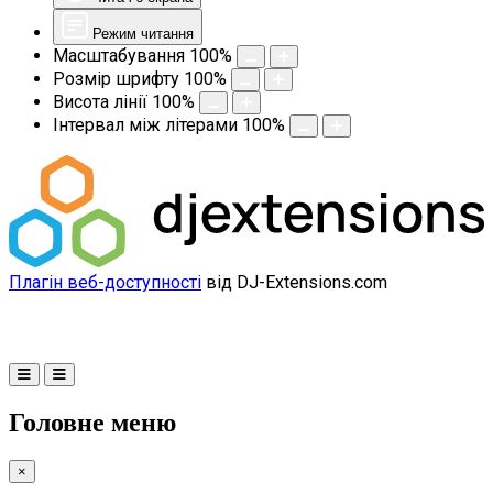
Режим читання
Масштабування
100
%
Розмір шрифту
100
%
Висота лінії
100
%
Інтервал між літерами
100
%
Плагін веб-доступності
від DJ-Extensions.com
Головне меню
×