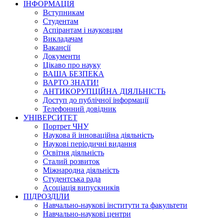
ІНФОРМАЦІЯ
Вступникам
Студентам
Аспірантам і науковцям
Викладачам
Вакансії
Документи
Цікаво про науку
ВАША БЕЗПЕКА
ВАРТО ЗНАТИ!
АНТИКОРУПЦІЙНА ДІЯЛЬНІСТЬ
Доступ до публічної інформації
Телефонний довідник
УНІВЕРСИТЕТ
Портрет ЧНУ
Наукова й інноваційна діяльність
Наукові періодичні видання
Освітня діяльність
Сталий розвиток
Міжнародна діяльність
Студентська рада
Асоціація випускників
ПІДРОЗДІЛИ
Навчально-наукові інститути та факультети
Навчально-наукові центри