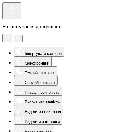
Налаштування доступності
Інвертувати кольори
Монохромний
Темний контраст
Світлий контраст
Низька насиченість
Висока насиченість
Виділити посилання
Виділити заголовки
Читач з екрана