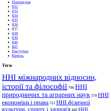
Попередня
832
833
834
835
836
837
838
839
840
841
Наступна
Кінець
Теги
ННІ міжнародних відносин,
історії та філософії
ННІ
796
природничих та аграрних наук
ННІ
570
економіки і права
ННІ фізичної
511
культури, спорту і здоров'я
ННІ
440