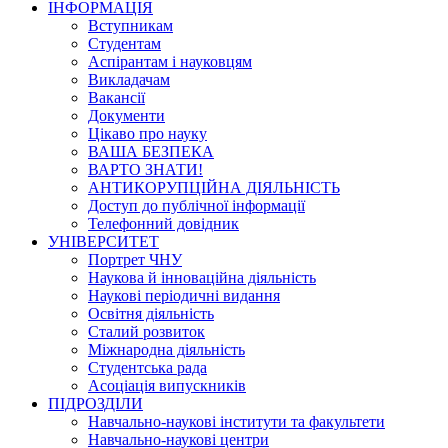
ІНФОРМАЦІЯ
Вступникам
Студентам
Аспірантам і науковцям
Викладачам
Вакансії
Документи
Цікаво про науку
ВАША БЕЗПЕКА
ВАРТО ЗНАТИ!
АНТИКОРУПЦІЙНА ДІЯЛЬНІСТЬ
Доступ до публічної інформації
Телефонний довідник
УНІВЕРСИТЕТ
Портрет ЧНУ
Наукова й інноваційна діяльність
Наукові періодичні видання
Освітня діяльність
Сталий розвиток
Міжнародна діяльність
Студентська рада
Асоціація випускників
ПІДРОЗДІЛИ
Навчально-наукові інститути та факультети
Навчально-наукові центри