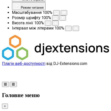
Режим читання
Масштабування
100
%
Розмір шрифту
100
%
Висота лінії
100
%
Інтервал між літерами
100
%
Плагін веб-доступності
від DJ-Extensions.com
Головне меню
×