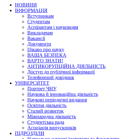
НОВИНИ
ІНФОРМАЦІЯ
Вступникам
Студентам
Аспірантам і науковцям
Викладачам
Вакансії
Документи
Цікаво про науку
ВАША БЕЗПЕКА
ВАРТО ЗНАТИ!
АНТИКОРУПЦІЙНА ДІЯЛЬНІСТЬ
Доступ до публічної інформації
Телефонний довідник
УНІВЕРСИТЕТ
Портрет ЧНУ
Наукова й інноваційна діяльність
Наукові періодичні видання
Освітня діяльність
Сталий розвиток
Міжнародна діяльність
Студентська рада
Асоціація випускників
ПІДРОЗДІЛИ
Навчально-наукові інститути та факультети