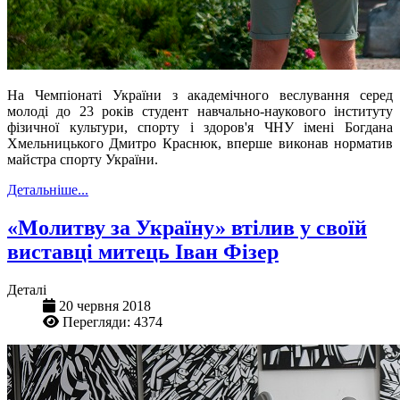
На Чемпіонаті України з академічного веслування серед
молоді до 23 років студент навчально-наукового інституту
фізичної культури, спорту і здоров'я ЧНУ імені Богдана
Хмельницького Дмитро Краснюк, вперше виконав норматив
майстра спорту України.
Детальніше...
«Молитву за Україну» втілив у своїй
виставці митець Іван Фізер
Деталі
20 червня 2018
Перегляди: 4374