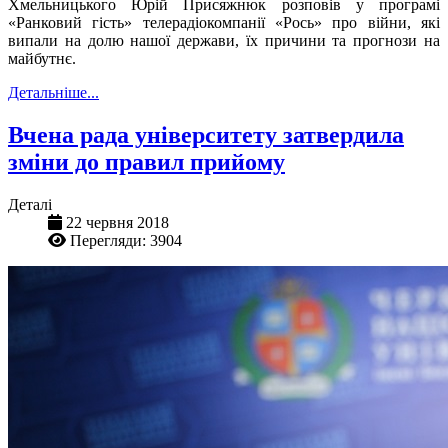
Хмельницького Юрій Присяжнюк розповів у програмі
«Ранковий гість» телерадіокомпанії «Рось» про війни, які
випали на долю нашої держави, їх причини та прогнози на
майбутнє.
Детальніше...
Вчена рада університету затвердила
зміни до правил прийому
Деталі
22 червня 2018
Перегляди: 3904