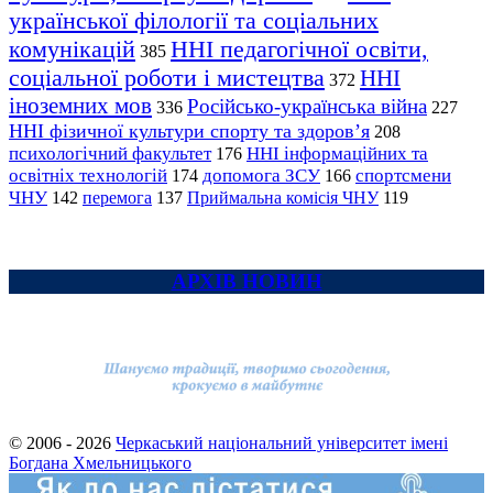
української філології та соціальних
комунікацій
ННІ педагогічної освіти,
385
соціальної роботи і мистецтва
ННІ
372
іноземних мов
Російсько-українська війна
336
227
ННІ фізичної культури спорту та здоров’я
208
психологічний факультет
ННІ інформаційних та
176
освітніх технологій
допомога ЗСУ
спортсмени
174
166
ЧНУ
перемога
142
137
Приймальна комісія ЧНУ
119
АРХІВ НОВИН
© 2006 - 2026
Черкаський національний університет імені
Богдана Хмельницького