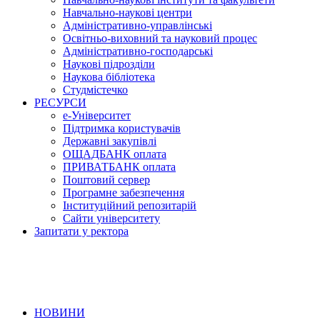
Навчально-наукові центри
Адміністративно-управлінські
Освітньо-виховний та науковий процес
Адміністративно-господарські
Наукові підрозділи
Наукова бібліотека
Студмістечко
РЕСУРСИ
е-Університет
Підтримка користувачів
Державні закупівлі
ОЩАДБАНК оплата
ПРИВАТБАНК оплата
Поштовий сервер
Програмне забезпечення
Інституційний репозитарій
Сайти університету
Запитати у ректора
НОВИНИ