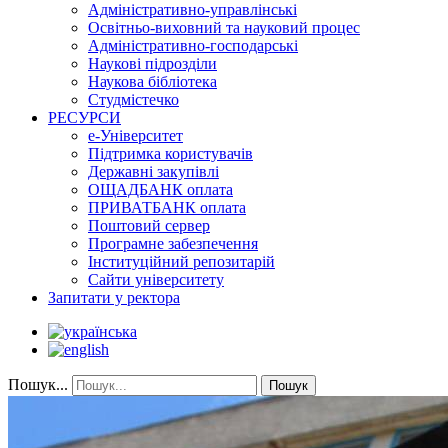
Адміністративно-управлінські
Освітньо-виховний та науковий процес
Адміністративно-господарські
Наукові підрозділи
Наукова бібліотека
Студмістечко
РЕСУРСИ
е-Університет
Підтримка користувачів
Державні закупівлі
ОЩАДБАНК оплата
ПРИВАТБАНК оплата
Поштовий сервер
Програмне забезпечення
Інституційний репозитарій
Сайти університету
Запитати у ректора
Пошук...
Пошук