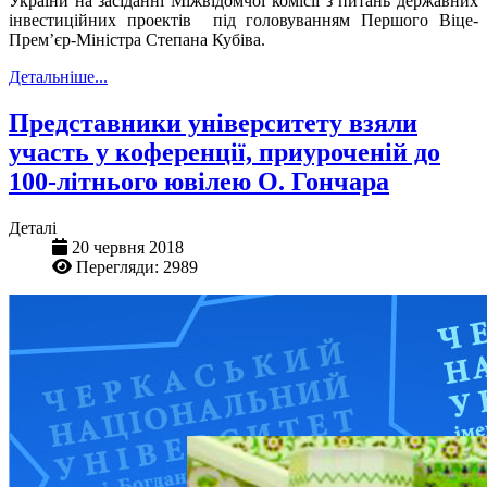
України
на засіданні Міжвідомчої комісії з питань державних
інвестиційних проектів під головуванням Першого Віце-
Прем’єр-Міністра Степана Кубіва.
Детальніше...
Представники університету взяли
участь у коференції, приуроченій до
100-літнього ювілею О. Гончара
Деталі
20 червня 2018
Перегляди: 2989