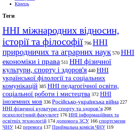
Кінець
Теги
ННІ міжнародних відносин,
історії та філософії
ННІ
796
природничих та аграрних наук
ННІ
570
економіки і права
ННІ фізичної
511
культури, спорту і здоров'я
ННІ
440
української філології та соціальних
комунікацій
ННІ педагогічної освіти,
385
соціальної роботи і мистецтва
ННІ
372
іноземних мов
Російсько-українська війна
336
227
ННІ фізичної культури спорту та здоров’я
208
психологічний факультет
ННІ інформаційних та
176
освітніх технологій
допомога ЗСУ
спортсмени
174
166
ЧНУ
перемога
142
137
Приймальна комісія ЧНУ
119