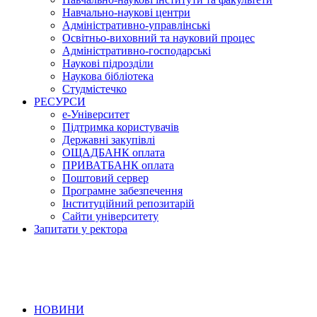
Навчально-наукові центри
Адміністративно-управлінські
Освітньо-виховний та науковий процес
Адміністративно-господарські
Наукові підрозділи
Наукова бібліотека
Студмістечко
РЕСУРСИ
е-Університет
Підтримка користувачів
Державні закупівлі
ОЩАДБАНК оплата
ПРИВАТБАНК оплата
Поштовий сервер
Програмне забезпечення
Інституційний репозитарій
Сайти університету
Запитати у ректора
НОВИНИ