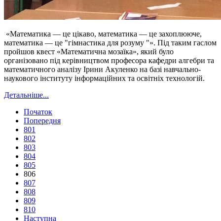
«Математика — це цікаво, математика — це захоплююче,
математика — це "гімнастика для розуму "». Під таким гаслом
пройшов квест «Математична мозаїка», який було
організовано під керівництвом професора кафедри алгебри та
математичного аналізу Ірини Акуленко на базі навчально-
наукового інституту інформаційних та освітніх технологій.
Детальніше...
Початок
Попередня
801
802
803
804
805
806
807
808
809
810
Наступна