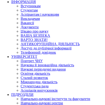
ІНФОРМАЦІЯ
Вступникам
Студентам
Аспірантам і науковцям
Викладачам
Вакансії
Документи
Цікаво про науку
ВАША БЕЗПЕКА
ВАРТО ЗНАТИ!
АНТИКОРУПЦІЙНА ДІЯЛЬНІСТЬ
Доступ до публічної інформації
Телефонний довідник
УНІВЕРСИТЕТ
Портрет ЧНУ
Наукова й інноваційна діяльність
Наукові періодичні видання
Освітня діяльність
Сталий розвиток
Міжнародна діяльність
Студентська рада
Асоціація випускників
ПІДРОЗДІЛИ
Навчально-наукові інститути та факультети
Навчально-наукові центри