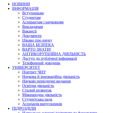
НОВИНИ
ІНФОРМАЦІЯ
Вступникам
Студентам
Аспірантам і науковцям
Викладачам
Вакансії
Документи
Цікаво про науку
ВАША БЕЗПЕКА
ВАРТО ЗНАТИ!
АНТИКОРУПЦІЙНА ДІЯЛЬНІСТЬ
Доступ до публічної інформації
Телефонний довідник
УНІВЕРСИТЕТ
Портрет ЧНУ
Наукова й інноваційна діяльність
Наукові періодичні видання
Освітня діяльність
Сталий розвиток
Міжнародна діяльність
Студентська рада
Асоціація випускників
ПІДРОЗДІЛИ
Навчально-наукові інститути та факультети