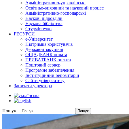
Адміністративно-управлінські
Освітньо-виховний та науковий процес
Адміністративно-господарські
Наукові підрозділи
Наукова бібліотека
Студмістечко
РЕСУРСИ
е-Університет
Підтримка користувачів
Державні закупівлі
ОЩАДБАНК оплата
ПРИВАТБАНК оплата
Поштовий сервер
Програмне забезпечення
Інституційний репозитарій
Сайти університету
Запитати у ректора
Пошук...
Пошук