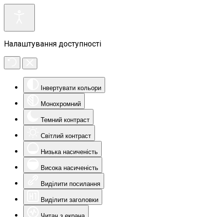
Налаштування доступності
Інвертувати кольори
Монохромний
Темний контраст
Світлий контраст
Низька насиченість
Висока насиченість
Виділити посилання
Виділити заголовки
Читач з екрана