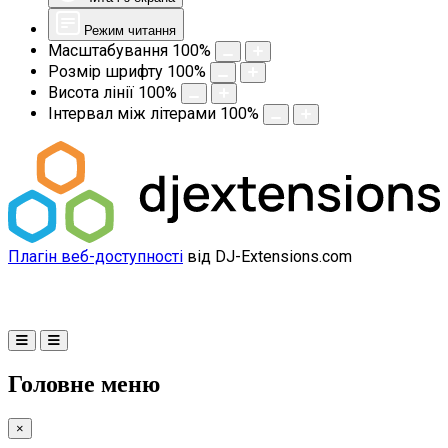
Режим читання
Масштабування
100
%
Розмір шрифту
100
%
Висота лінії
100
%
Інтервал між літерами
100
%
Плагін веб-доступності
від DJ-Extensions.com
Головне меню
×