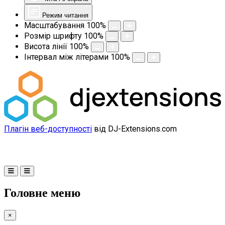
Режим читання
Масштабування
100
%
Розмір шрифту
100
%
Висота лінії
100
%
Інтервал між літерами
100
%
Плагін веб-доступності
від DJ-Extensions.com
Головне меню
×