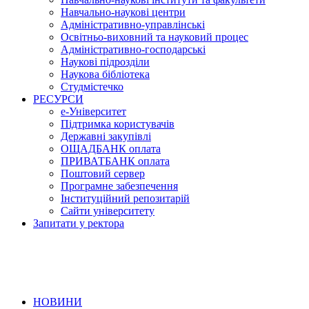
Навчально-наукові центри
Адміністративно-управлінські
Освітньо-виховний та науковий процес
Адміністративно-господарські
Наукові підрозділи
Наукова бібліотека
Студмістечко
РЕСУРСИ
е-Університет
Підтримка користувачів
Державні закупівлі
ОЩАДБАНК оплата
ПРИВАТБАНК оплата
Поштовий сервер
Програмне забезпечення
Інституційний репозитарій
Сайти університету
Запитати у ректора
НОВИНИ