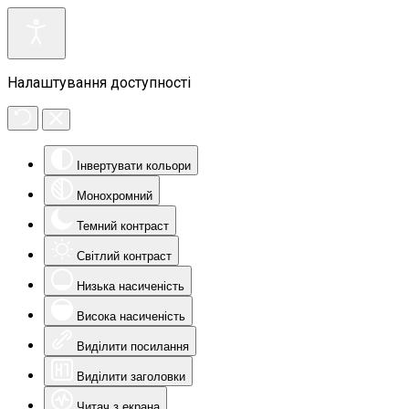
Налаштування доступності
Інвертувати кольори
Монохромний
Темний контраст
Світлий контраст
Низька насиченість
Висока насиченість
Виділити посилання
Виділити заголовки
Читач з екрана