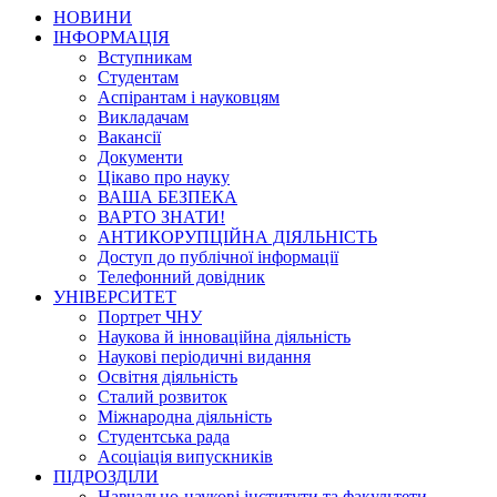
НОВИНИ
ІНФОРМАЦІЯ
Вступникам
Студентам
Аспірантам і науковцям
Викладачам
Вакансії
Документи
Цікаво про науку
ВАША БЕЗПЕКА
ВАРТО ЗНАТИ!
АНТИКОРУПЦІЙНА ДІЯЛЬНІСТЬ
Доступ до публічної інформації
Телефонний довідник
УНІВЕРСИТЕТ
Портрет ЧНУ
Наукова й інноваційна діяльність
Наукові періодичні видання
Освітня діяльність
Сталий розвиток
Міжнародна діяльність
Студентська рада
Асоціація випускників
ПІДРОЗДІЛИ
Навчально-наукові інститути та факультети