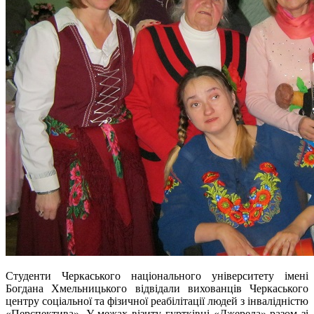
Студенти Черкаського національного університету імені
Богдана Хмельницького відвідали вихованців Черкаського
центру соціальної та фізичної реабілітації людей з інвалідністю
«Перспектива». У межах візиту гуртківці «Джерела» разом зі