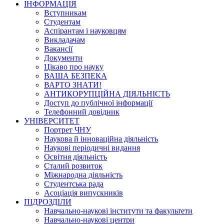
ІНФОРМАЦІЯ
Вступникам
Студентам
Аспірантам і науковцям
Викладачам
Вакансії
Документи
Цікаво про науку
ВАША БЕЗПЕКА
ВАРТО ЗНАТИ!
АНТИКОРУПЦІЙНА ДІЯЛЬНІСТЬ
Доступ до публічної інформації
Телефонний довідник
УНІВЕРСИТЕТ
Портрет ЧНУ
Наукова й інноваційна діяльність
Наукові періодичні видання
Освітня діяльність
Сталий розвиток
Міжнародна діяльність
Студентська рада
Асоціація випускників
ПІДРОЗДІЛИ
Навчально-наукові інститути та факультети
Навчально-наукові центри