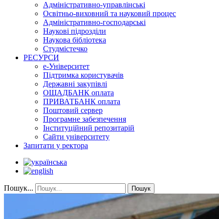
Адміністративно-управлінські
Освітньо-виховний та науковий процес
Адміністративно-господарські
Наукові підрозділи
Наукова бібліотека
Студмістечко
РЕСУРСИ
е-Університет
Підтримка користувачів
Державні закупівлі
ОЩАДБАНК оплата
ПРИВАТБАНК оплата
Поштовий сервер
Програмне забезпечення
Інституційний репозитарій
Сайти університету
Запитати у ректора
Пошук...
Пошук