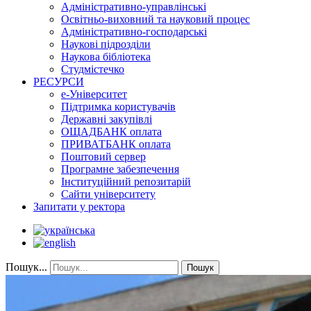
Адміністративно-управлінські
Освітньо-виховний та науковий процес
Адміністративно-господарські
Наукові підрозділи
Наукова бібліотека
Студмістечко
РЕСУРСИ
е-Університет
Підтримка користувачів
Державні закупівлі
ОЩАДБАНК оплата
ПРИВАТБАНК оплата
Поштовий сервер
Програмне забезпечення
Інституційний репозитарій
Сайти університету
Запитати у ректора
Пошук...
Пошук