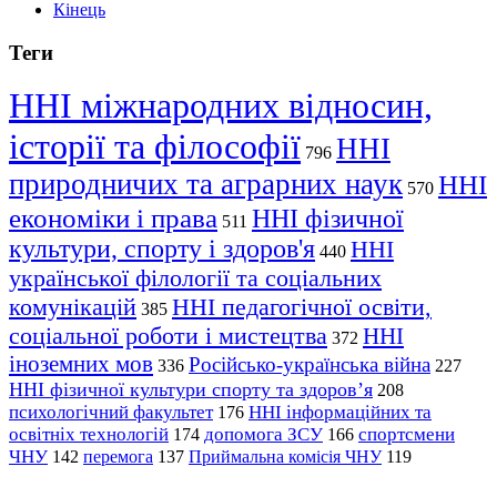
Кінець
Теги
ННІ міжнародних відносин,
історії та філософії
ННІ
796
природничих та аграрних наук
ННІ
570
економіки і права
ННІ фізичної
511
культури, спорту і здоров'я
ННІ
440
української філології та соціальних
комунікацій
ННІ педагогічної освіти,
385
соціальної роботи і мистецтва
ННІ
372
іноземних мов
Російсько-українська війна
336
227
ННІ фізичної культури спорту та здоров’я
208
психологічний факультет
ННІ інформаційних та
176
освітніх технологій
допомога ЗСУ
спортсмени
174
166
ЧНУ
перемога
142
137
Приймальна комісія ЧНУ
119