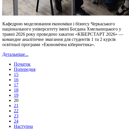
Кафедрою моделювання економіки
і
бізнесу Черкаського
національного університету імені Богдана Хмельницького у
травні 2026 року проведено хакатон «
КІБЕРСТАРТ
2026» —
командне аналітичне змагання для студентів 1 та 2 курсів
освітньої програми «Економічна кібернетика».
Детальніше...
Початок
Попередня
15
16
17
18
19
20
21
22
23
24
Наступна