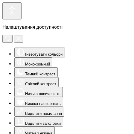
Налаштування доступності
Інвертувати кольори
Монохромний
Темний контраст
Світлий контраст
Низька насиченість
Висока насиченість
Виділити посилання
Виділити заголовки
Читач з екрана