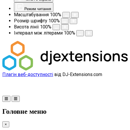
Режим читання
Масштабування
100
%
Розмір шрифту
100
%
Висота лінії
100
%
Інтервал між літерами
100
%
Плагін веб-доступності
від DJ-Extensions.com
Головне меню
×