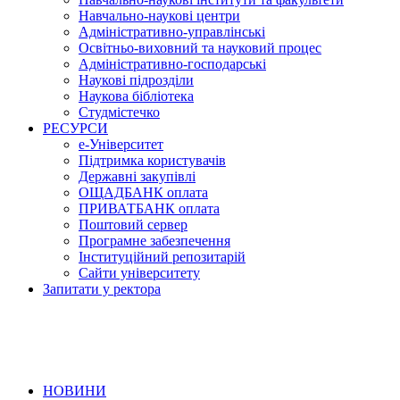
Навчально-наукові центри
Адміністративно-управлінські
Освітньо-виховний та науковий процес
Адміністративно-господарські
Наукові підрозділи
Наукова бібліотека
Студмістечко
РЕСУРСИ
е-Університет
Підтримка користувачів
Державні закупівлі
ОЩАДБАНК оплата
ПРИВАТБАНК оплата
Поштовий сервер
Програмне забезпечення
Інституційний репозитарій
Сайти університету
Запитати у ректора
НОВИНИ