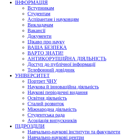
ІНФОРМАЦІЯ
Вступникам
Студентам
Аспірантам і науковцям
Викладачам
Вакансії
Документи
Цікаво про науку
ВАША БЕЗПЕКА
ВАРТО ЗНАТИ!
АНТИКОРУПЦІЙНА ДІЯЛЬНІСТЬ
Доступ до публічної інформації
Телефонний довідник
УНІВЕРСИТЕТ
Портрет ЧНУ
Наукова й інноваційна діяльність
Наукові періодичні видання
Освітня діяльність
Сталий розвиток
Міжнародна діяльність
Студентська рада
Асоціація випускників
ПІДРОЗДІЛИ
Навчально-наукові інститути та факультети
Навчально-наукові центри