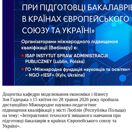
Доцентка кафедри моделювання економіки
і
бізнесу
Зоя
Гадецька
з 15 квітня по 28 травня 2026 року пройшла
дистанційно Міжнародне науково-педагогічне
підвищення кваліфікації у місті Люблін (Республіка Польща)
на тему: «Інтерактивні технології змішаного навчання при
підготовці бакалаврів в країнах Європейського союзу та
Україні».