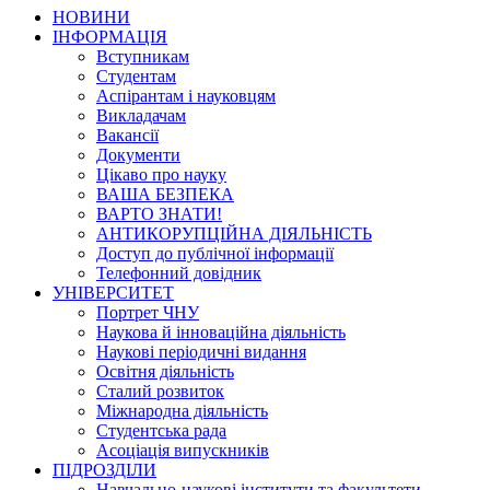
НОВИНИ
ІНФОРМАЦІЯ
Вступникам
Студентам
Аспірантам і науковцям
Викладачам
Вакансії
Документи
Цікаво про науку
ВАША БЕЗПЕКА
ВАРТО ЗНАТИ!
АНТИКОРУПЦІЙНА ДІЯЛЬНІСТЬ
Доступ до публічної інформації
Телефонний довідник
УНІВЕРСИТЕТ
Портрет ЧНУ
Наукова й інноваційна діяльність
Наукові періодичні видання
Освітня діяльність
Сталий розвиток
Міжнародна діяльність
Студентська рада
Асоціація випускників
ПІДРОЗДІЛИ
Навчально-наукові інститути та факультети