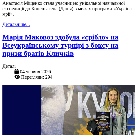
Анастасія Міщенко стала учасницею унікальної навчальної
експедиції до Копенгагена (Данія) в межах програми «Україна
мрії».
Детальніше...
Марія Маковоз здобула «срібло» на
Всеукраїнському турнірі з боксу на
призи братів Кличків
Деталі
04 червня 2026
Перегляди: 294