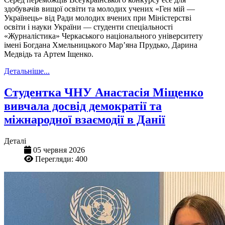
здобувачів вищої освіти та молодих учених «Ген мій —
Українець» від Ради молодих вчених при Міністерстві
освіти
і
науки України — студенти спеціальності
«Журналістика» Черкаського національного університету
імені Богдана Хмельницького Мар’яна
Прудько
, Дарина
Медвідь та Артем Іщенко.
Детальніше...
Студентка ЧНУ Анастасія Міщенко
вивчала досвід демократії та
міжнародної взаємодії в Данії
Деталі
05 червня 2026
Перегляди: 400