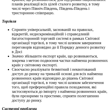
планів реалізації всіх цілей сталого розвитку, в тому
числі через Північ-Південь, Південь-Південь і
тристоронню співпрацю.
Торгівля
Сприяти універсальній, заснованій на правилах,
відкритій, недискримінаційній і справедливій
багатосторонній торговій системі в рамках Світової
організації торгівлі, в тому числі шляхом завершення
переговорів відповідно до її Порядку денного розвитку
в Досі
Значно збільшити експорт країн, що розвиваються,
зокрема з метою подвоєння частки найменш розвинених
країн у світовому експорті.
Своєчасно реалізувати безмитний і неквотований
доступ до ринку на тривалій основі для всіх найменш
розвинених країн відповідно до рішень Світової
організації торгівлі, в тому числі шляхом забезпечення
того, щоб преференційні правила походження, які
застосовуються до імпорту з найменш розвинених країн,
були прозорими та простими, сприяти полегшенню
доступу до ринку.
Системні проблеми