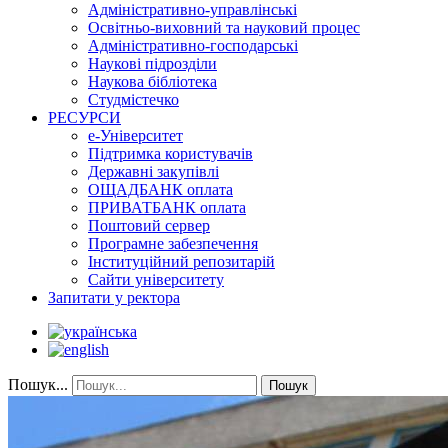
Адміністративно-управлінські
Освітньо-виховний та науковий процес
Адміністративно-господарські
Наукові підрозділи
Наукова бібліотека
Студмістечко
РЕСУРСИ
е-Університет
Підтримка користувачів
Державні закупівлі
ОЩАДБАНК оплата
ПРИВАТБАНК оплата
Поштовий сервер
Програмне забезпечення
Інституційний репозитарій
Сайти університету
Запитати у ректора
Пошук...
Пошук