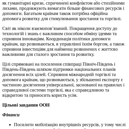
як гуманітарні кризи, спричинені конфліктом або стихійними
лихами, продовжують вимагати більше фінансових ресурсів і
допомоги. Багатьом країнам також потрібна офіційна
допомога розвитку для стимулювання зростання та торгівлі.
Світ як ніколи взаємопов’язаний. Покращення доступу до
технологій і знань є важливим способом обміну ідеями та
сприяння інноваціям. Координація політики допомоги
країнам, що розвиваються, в управлінні їхнім боргом, а також
сприяння інвестиціям для найменш розвинених є життєво
важливими для сталого зростання та розвитку.
Цілі спрямовані на посилення співпраці Північ-Південь і
Південь-Південь шляхом підтримки національних планів
досягнення всіх цілей. Сприяння міжнародній торгівлі та
допомога країнам, що розвиваються, у збільшенні експорту є
частиною досягнення універсальної, заснованої на правилах і
справедливої ​​системи торгівлі, яка є справедливою та
відкритою та приносить користь усім.
Цільові завдання ООН
Фінанси
Посилити мобілізацію внутрішніх ресурсів, у тому числі