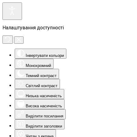
Налаштування доступності
Інвертувати кольори
Монохромний
Темний контраст
Світлий контраст
Низька насиченість
Висока насиченість
Виділити посилання
Виділити заголовки
Читач з екрана