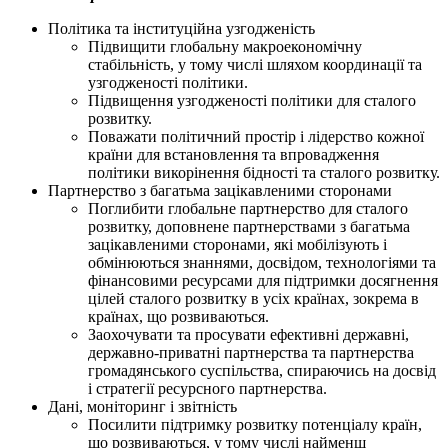
Політика та інституційна узгодженість
Підвищити глобальну макроекономічну
стабільність, у тому числі шляхом координації та
узгодженості політики.
Підвищення узгодженості політики для сталого
розвитку.
Поважати політичний простір і лідерство кожної
країни для встановлення та впровадження
політики викорінення бідності та сталого розвитку.
Партнерство з багатьма зацікавленими сторонами
Поглибити глобальне партнерство для сталого
розвитку, доповнене партнерствами з багатьма
зацікавленими сторонами, які мобілізують і
обмінюються знаннями, досвідом, технологіями та
фінансовими ресурсами для підтримки досягнення
цілей сталого розвитку в усіх країнах, зокрема в
країнах, що розвиваються.
Заохочувати та просувати ефективні державні,
державно-приватні партнерства та партнерства
громадянського суспільства, спираючись на досвід
і стратегії ресурсного партнерства.
Дані, моніторинг і звітність
Посилити підтримку розвитку потенціалу країн,
що розвиваються, у тому числі найменш