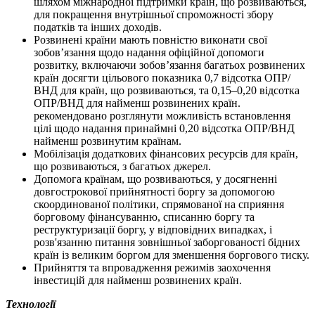
шляхом міжнародної підтримки країн, що розвиваються,
для покращення внутрішньої спроможності збору
податків та інших доходів.
Розвинені країни мають повністю виконати свої
зобов’язання щодо надання офіційної допомоги
розвитку, включаючи зобов’язання багатьох розвинених
країн досягти цільового показника 0,7 відсотка ОПР/
ВНД для країн, що розвиваються, та 0,15–0,20 відсотка
ОПР/ВНД для найменш розвинених країн.
рекомендовано розглянути можливість встановлення
цілі щодо надання принаймні 0,20 відсотка ОПР/ВНД
найменш розвинутим країнам.
Мобілізація додаткових фінансових ресурсів для країн,
що розвиваються, з багатьох джерел.
Допомога країнам, що розвиваються, у досягненні
довгострокової прийнятності боргу за допомогою
скоординованої політики, спрямованої на сприяння
борговому фінансуванню, списанню боргу та
реструктуризації боргу, у відповідних випадках, і
розв'язанню питання зовнішньої заборгованості бідних
країн із великим боргом для зменшення боргового тиску.
Прийняття та впровадження режимів заохочення
інвестицій для найменш розвинених країн.
Технології