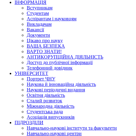
ІНФОРМАЦІЯ
Вступникам
Студентам
Аспірантам і науковцям
Викладачам
Вакансії
Документи
Цікаво про науку
ВАША БЕЗПЕКА
ВАРТО ЗНАТИ!
АНТИКОРУПЦІЙНА ДІЯЛЬНІСТЬ
Доступ до публічної інформації
Телефонний довідник
УНІВЕРСИТЕТ
Портрет ЧНУ
Наукова й інноваційна діяльність
Наукові періодичні видання
Освітня діяльність
Сталий розвиток
Міжнародна діяльність
Студентська рада
Асоціація випускників
ПІДРОЗДІЛИ
Навчально-наукові інститути та факультети
Навчально-наукові центри