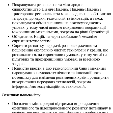
Покращувати регіональне та міжнародне
співробітництво Північ-Південь, Південь-Південь і
тристороннє регіональне та міжнародне співробітництво
та доступ до науки, технологій та інновацій, а також
покращувати обмін знаннями на взаємоузгоджених
умовах, у тому числі шляхом покращення координації
між чинними механізмами, зокрема на рівні Організації
Об’єднаних Націй, та через глобальний механізм
сприяння технологіям.
Сприяти розвитку, передачі, розповсюдженню та
поширенню екологічно чистих технологій у країни, що
розвиваються, на сприятливих умовах, у тому числі на
пільгових та преференційних умовах, за взаємною
згодою.
Повністю ввести в дію технологічний банк і механізм
нарощування науково-технічного та інноваційного
потенціалу для найменш розвинених країн і розширити
використання передових технологій, зокрема
інформаційно-комунікаційних технологій.
Розвиток потенціалу
Посилення міжнародної підтримки впровадження
ефективного та цілеспрямованого розвитку потенціалу в
країнах, що розвиваються, для підтримки національних