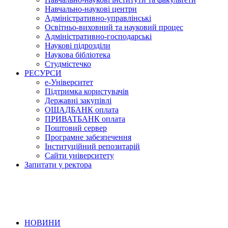
Навчально-наукові центри
Адміністративно-управлінські
Освітньо-виховний та науковий процес
Адміністративно-господарські
Наукові підрозділи
Наукова бібліотека
Студмістечко
РЕСУРСИ
е-Університет
Підтримка користувачів
Державні закупівлі
ОЩАДБАНК оплата
ПРИВАТБАНК оплата
Поштовий сервер
Програмне забезпечення
Інституційний репозитарій
Сайти університету
Запитати у ректора
НОВИНИ