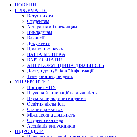
НОВИНИ
ІНФОРМАЦІЯ
Вступникам
Студентам
Аспірантам і науковцям
Викладачам
Вакансії
Документи
Цікаво про науку
ВАША БЕЗПЕКА
ВАРТО ЗНАТИ!
АНТИКОРУПЦІЙНА ДІЯЛЬНІСТЬ
Доступ до публічної інформації
Телефонний довідник
УНІВЕРСИТЕТ
Портрет ЧНУ
Наукова й інноваційна діяльність
Наукові періодичні видання
Освітня діяльність
Сталий розвиток
Міжнародна діяльність
Студентська рада
Асоціація випускників
ПІДРОЗДІЛИ
Навчально-наукові інститути та факультети