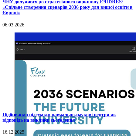
ЧНУ долучився до стратегічного воркшопу E³UDRES²
«Спільне створення сценаріїв 2036 року для вищої освіти в
Європі»
06.03.2026
Підбиваємо підсумки: навчально-наукові центри як
відповідь на виклики сьогодення
16.12.2025