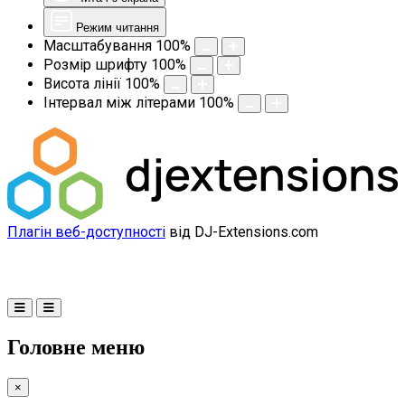
Режим читання
Масштабування
100
%
Розмір шрифту
100
%
Висота лінії
100
%
Інтервал між літерами
100
%
Плагін веб-доступності
від DJ-Extensions.com
Головне меню
×