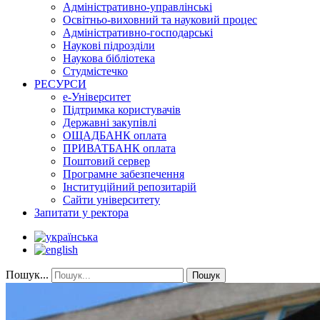
Адміністративно-управлінські
Освітньо-виховний та науковий процес
Адміністративно-господарські
Наукові підрозділи
Наукова бібліотека
Студмістечко
РЕСУРСИ
е-Університет
Підтримка користувачів
Державні закупівлі
ОЩАДБАНК оплата
ПРИВАТБАНК оплата
Поштовий сервер
Програмне забезпечення
Інституційний репозитарій
Сайти університету
Запитати у ректора
Пошук...
Пошук