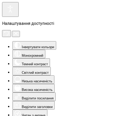
Налаштування доступності
Інвертувати кольори
Монохромний
Темний контраст
Світлий контраст
Низька насиченість
Висока насиченість
Виділити посилання
Виділити заголовки
Читач з екрана