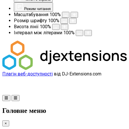
Режим читання
Масштабування
100
%
Розмір шрифту
100
%
Висота лінії
100
%
Інтервал між літерами
100
%
Плагін веб-доступності
від DJ-Extensions.com
Головне меню
×