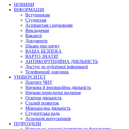
НОВИНИ
ІНФОРМАЦІЯ
Вступникам
Студентам
Аспірантам і науковцям
Викладачам
Вакансії
Документи
Цікаво про науку
ВАША БЕЗПЕКА
ВАРТО ЗНАТИ!
АНТИКОРУПЦІЙНА ДІЯЛЬНІСТЬ
Доступ до публічної інформації
Телефонний довідник
УНІВЕРСИТЕТ
Портрет ЧНУ
Наукова й інноваційна діяльність
Наукові періодичні видання
Освітня діяльність
Сталий розвиток
Міжнародна діяльність
Студентська рада
Асоціація випускників
ПІДРОЗДІЛИ
Навчально-наукові інститути та факультети