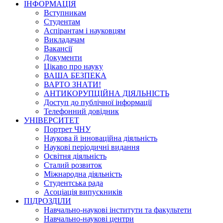
ІНФОРМАЦІЯ
Вступникам
Студентам
Аспірантам і науковцям
Викладачам
Вакансії
Документи
Цікаво про науку
ВАША БЕЗПЕКА
ВАРТО ЗНАТИ!
АНТИКОРУПЦІЙНА ДІЯЛЬНІСТЬ
Доступ до публічної інформації
Телефонний довідник
УНІВЕРСИТЕТ
Портрет ЧНУ
Наукова й інноваційна діяльність
Наукові періодичні видання
Освітня діяльність
Сталий розвиток
Міжнародна діяльність
Студентська рада
Асоціація випускників
ПІДРОЗДІЛИ
Навчально-наукові інститути та факультети
Навчально-наукові центри