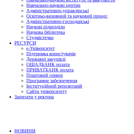
Навчально-наукові центри
Адміністративно-управлінські
Освітньо-виховний та науковий процес
Адміністративно-господарські
Наукові підрозділи
Наукова бібліотека
Студмістечко
РЕСУРСИ
е-Університет
Підтримка користувачів
Державні закупівлі
ОЩАДБАНК оплата
ПРИВАТБАНК оплата
Поштовий сервер
Програмне забезпечення
Інституційний репозитарій
Сайти університету
Запитати у ректора
НОВИНИ