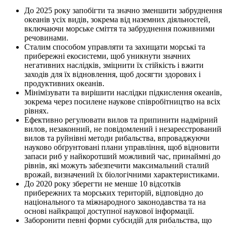
До 2025 року запобігти та значно зменшити забруднення
океанів усіх видів, зокрема від наземних діяльностей,
включаючи морське сміття та забруднення поживними
речовинами.
Сталим способом управляти та захищати морські та
прибережні екосистеми, щоб уникнути значних
негативних наслідків, зміцнити їх стійкість і вжити
заходів для їх відновлення, щоб досягти здорових і
продуктивних океанів.
Мінімізувати та вирішити наслідки підкислення океанів,
зокрема через посилене наукове співробітництво на всіх
рівнях.
Ефективно регулювати вилов та припинити надмірний
вилов, незаконний, не повідомлений і незареєстрований
вилов та руйнівні методи рибальства, впроваджуючи
науково обґрунтовані плани управління, щоб відновити
запаси риб у найкоротший можливий час, принаймні до
рівнів, які можуть забезпечити максимальний сталий
врожай, визначений їх біологічними характеристиками.
До 2020 року зберегти не менше 10 відсотків
прибережних та морських територій, відповідно до
національного та міжнародного законодавства та на
основі найкращої доступної наукової інформації.
Заборонити певні форми субсидій для рибальства, що