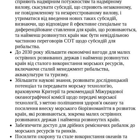
сприяють надмірним потужностям та надмірному
вилову, скасувати субсидії, що сприяють незаконному,
не повідомленому та незареєстрованому вилову, і
утриматися від введення нових таких субсидій,
визнаючи, що відповідне й ефективне спеціальне та
диференційоване ставлення для країн, що розвиваються,
та найменш розвинутих країн має бути невіддільною
частиною переговорів СОТ щодо субсидій для
рибальства.
До 2030 року збільшити економічні вигоди для малих
острівних розвиваних держав і найменш розвинутих
країн від сталого використання морських ресурсів,
включаючи сталий менеджмент рибальства,
аквакультури та туризму.
Збільшити наукові знання, розвивати дослідницький
потенціал та передавати морську технологію,
враховуючи Критерії та рекомендації Міжурядової
океанографічної комісії щодо передачі морської
технології, з метою поліпшення здоров'я океану та
посилення внеску морського біорізноманіття в розвиток
країн, які розвиваються, зокрема малих острівних
розвиваних держав і найменш розвинутих країн.
Забезпечити доступ для дрібних ремісничих рибалок до
морських ресурсів та ринків.
Посилити охорону та стале використання океанів та