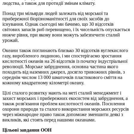
людства, а також для протидії змінам клімату.
Понад три мільярди людей залежать від морської та
прибережної біорізноманітності для своїх засобів до
існування. Однак сьогодні ми бачимо, що 30 відсотків
світових запасів риб перевищено, і їх чисельність опускається
нижче рівня, при якому вони можуть забезпечити сталий
урожай.
Океани також поглинають близько 30 відсотків вуглекислого
газу, виробленого людиною, і ми спостерігаємо зростання
кислотності океанів на 26 відсотків із початку індустріальної
революції. Морське забруднення, основна частина якого
походить від наземних джерел, досягло тривожних рівнів, з
середнім числом 13 000 шматочків пластикового сміття на
кожному квадратному кілометрі океану.
Цілі сталого розвитку мають на меті сталий менеджмент і
захист морських і прибережних екосистем від забруднення, а
також розв'язання проблем кислотності океанів. Посилення
охорони природи та сталого використання морських ресурсів
через міжнародне право також допоможе зменшити деякі з
викликів, які стоять перед нашими океанами.
Цільові завдання ООН