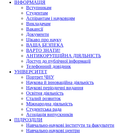
ІНФОРМАЦІЯ
Вступникам
Студентам
Аспірантам і науковцям
Викладачам
Вакансії
Документи
Цікаво про науку
ВАША БЕЗПЕКА
ВАРТО ЗНАТИ!
АНТИКОРУПЦІЙНА ДІЯЛЬНІСТЬ
Доступ до публічної інформації
Телефонний довідник
УНІВЕРСИТЕТ
Портрет ЧНУ
Наукова й інноваційна діяльність
Наукові періодичні видання
Освітня діяльність
Сталий розвиток
Міжнародна діяльність
Студентська рада
Асоціація випускників
ПІДРОЗДІЛИ
Навчально-наукові інститути та факультети
Навчально-наукові центри