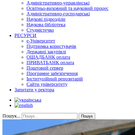
Адміністративно-управлінські
Освітньо-виховний та науковий процес
Адміністративно-господарські
Наукові підрозділи
Наукова бібліотека
Студмістечко
РЕСУРСИ
е-Університет
Підтримка користувачів
Державні закупівлі
ОЩАДБАНК оплата
ПРИВАТБАНК оплата
Поштовий сервер
Програмне забезпечення
Інституційний репозитарій
Сайти університету
Запитати у ректора
Пошук...
Пошук