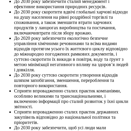
До 2030 року забезпечити сталий менеджмент і
ефективне використання природних ресурсів.
До 2030 року скоротити вдвічі глобальні харчові відходи
на душу населення на рівні роздрібної торгівлі та
споживання, а також зменшити втрати харчових
продуктів у ланцюгах виробництва та постачання,
включаючивтрати після збору врожаю.
До 2020 року забезпечити екологічно безпечне
управління хімічними речовинами та всіма видами
відходів протягом усього їх життєвого циклу відповідно
до міжнародно погоджених рамкових документів, і
суттєво скоротити їх викиди в повітря, воду та ґрунт з
метою мінімізації негативного впливу на здоров’я людей
і довкілля.
До 2030 року суттєво скоротити утворення відходів
шляхом запобігання, зменшення, перероблення та
повторного використання.
Сприяти впровадженню сталих практик компаніями,
особливо великими та транснаціональними, і
включенню інформації про сталий розвиток у їхні цикли
звітності.
Сприяти впровадженню сталих практик державних
закупівель відповідно до національної політики та
пріоритетів.
До 2030 року забезпечити, щоб усі люди мали