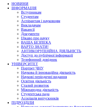
НОВИНИ
ІНФОРМАЦІЯ
Вступникам
Студентам
Аспірантам і науковцям
Викладачам
Вакансії
Документи
Цікаво про науку
ВАША БЕЗПЕКА
ВАРТО ЗНАТИ!
АНТИКОРУПЦІЙНА ДІЯЛЬНІСТЬ
Доступ до публічної інформації
Телефонний довідник
УНІВЕРСИТЕТ
Портрет ЧНУ
Наукова й інноваційна діяльність
Наукові періодичні видання
Освітня діяльність
Сталий розвиток
Міжнародна діяльність
Студентська рада
Асоціація випускників
ПІДРОЗДІЛИ
Навчально-наукові інститути та факультети