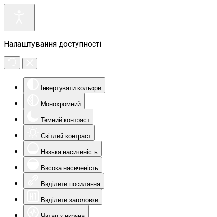
Налаштування доступності
Інвертувати кольори
Монохромний
Темний контраст
Світлий контраст
Низька насиченість
Висока насиченість
Виділити посилання
Виділити заголовки
Читач з екрана