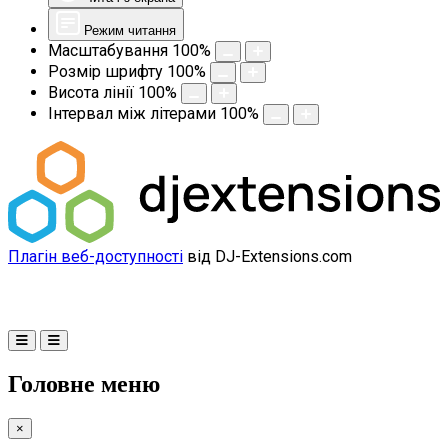
Режим читання
Масштабування
100
%
Розмір шрифту
100
%
Висота лінії
100
%
Інтервал між літерами
100
%
Плагін веб-доступності
від DJ-Extensions.com
Головне меню
×