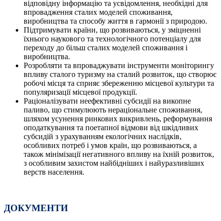
відповідну інформацію та усвідомлення, необхідні для
впровадження сталих моделей споживання,
виробництва та способу життя в гармонії з природою.
Підтримувати країни, що розвиваються, у зміцненні
їхнього наукового та технологічного потенціалу для
переходу до більш сталих моделей споживання і
виробництва.
Розробляти та впроваджувати інструменти моніторингу
впливу сталого туризму на сталий розвиток, що створює
робочі місця та сприяє збереженню місцевої культури та
популяризації місцевої продукції.
Раціоналізувати неефективні субсидії на викопне
паливо, що стимулюють нераціональне споживання,
шляхом усунення ринкових викривлень, реформування
оподаткування та поетапної відмови від шкідливих
субсидій з урахуванням екологічних наслідків,
особливих потреб і умов країн, що розвиваються, а
також мінімізації негативного впливу на їхній розвиток,
з особливим захистом найбідніших і найуразливіших
верств населення.
ДОКУМЕНТИ