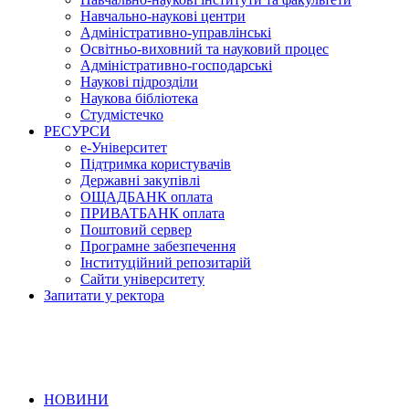
Навчально-наукові центри
Адміністративно-управлінські
Освітньо-виховний та науковий процес
Адміністративно-господарські
Наукові підрозділи
Наукова бібліотека
Студмістечко
РЕСУРСИ
е-Університет
Підтримка користувачів
Державні закупівлі
ОЩАДБАНК оплата
ПРИВАТБАНК оплата
Поштовий сервер
Програмне забезпечення
Інституційний репозитарій
Сайти університету
Запитати у ректора
НОВИНИ