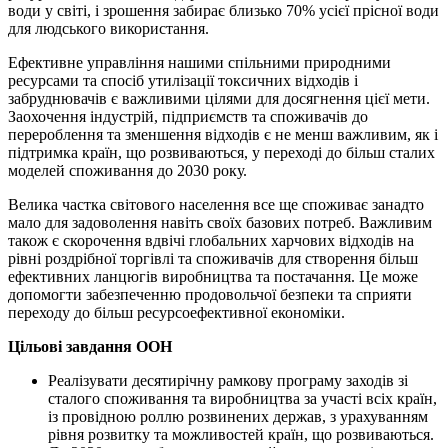
води у світі, і зрошення забирає близько 70% усієї прісної води
для людського використання.
Ефективне управління нашими спільними природними
ресурсами та спосіб утилізації токсичних відходів і
забруднювачів є важливими цілями для досягнення цієї мети.
Заохочення індустрій, підприємств та споживачів до
перероблення та зменшення відходів є не менш важливим, як і
підтримка країн, що розвиваються, у переході до більш сталих
моделей споживання до 2030 року.
Велика частка світового населення все ще споживає занадто
мало для задоволення навіть своїх базових потреб. Важливим
також є скорочення вдвічі глобальних харчових відходів на
рівні роздрібної торгівлі та споживачів для створення більш
ефективних ланцюгів виробництва та постачання. Це може
допомогти забезпеченню продовольчої безпеки та сприяти
переходу до більш ресурсоефективної економіки.
Цільові завдання ООН
Реалізувати десятирічну рамкову програму заходів зі
сталого споживання та виробництва за участі всіх країн,
із провідною роллю розвинених держав, з урахуванням
рівня розвитку та можливостей країн, що розвиваються.