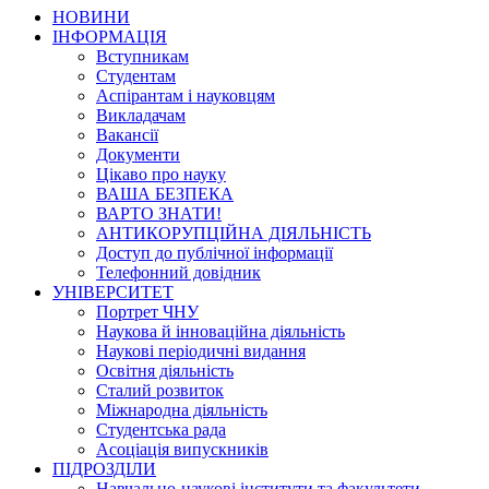
НОВИНИ
ІНФОРМАЦІЯ
Вступникам
Студентам
Аспірантам і науковцям
Викладачам
Вакансії
Документи
Цікаво про науку
ВАША БЕЗПЕКА
ВАРТО ЗНАТИ!
АНТИКОРУПЦІЙНА ДІЯЛЬНІСТЬ
Доступ до публічної інформації
Телефонний довідник
УНІВЕРСИТЕТ
Портрет ЧНУ
Наукова й інноваційна діяльність
Наукові періодичні видання
Освітня діяльність
Сталий розвиток
Міжнародна діяльність
Студентська рада
Асоціація випускників
ПІДРОЗДІЛИ
Навчально-наукові інститути та факультети