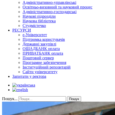
Адміністративно-управлінські
Освітньо-виховний та науковий процес
Адміністративно-господарські
Наукові підрозділи
Наукова бібліотека
Студмістечко
РЕСУРСИ
е-Університет
Підтримка користувачів
Державні закупівлі
ОЩАДБАНК оплата
ПРИВАТБАНК оплата
Поштовий сервер
Програмне забезпечення
Інституційний репозитарій
Сайти університету
Запитати у ректора
Пошук...
Пошук