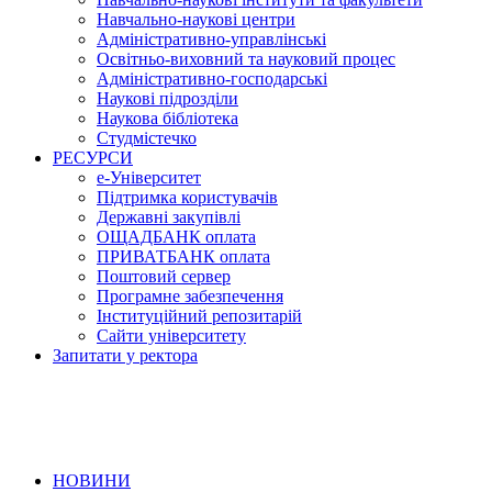
Навчально-наукові центри
Адміністративно-управлінські
Освітньо-виховний та науковий процес
Адміністративно-господарські
Наукові підрозділи
Наукова бібліотека
Студмістечко
РЕСУРСИ
е-Університет
Підтримка користувачів
Державні закупівлі
ОЩАДБАНК оплата
ПРИВАТБАНК оплата
Поштовий сервер
Програмне забезпечення
Інституційний репозитарій
Сайти університету
Запитати у ректора
НОВИНИ