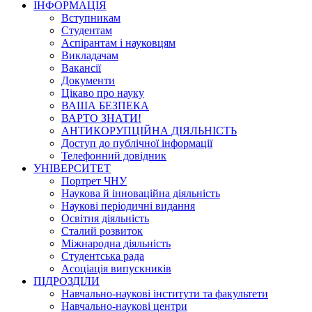
ІНФОРМАЦІЯ
Вступникам
Студентам
Аспірантам і науковцям
Викладачам
Вакансії
Документи
Цікаво про науку
ВАША БЕЗПЕКА
ВАРТО ЗНАТИ!
АНТИКОРУПЦІЙНА ДІЯЛЬНІСТЬ
Доступ до публічної інформації
Телефонний довідник
УНІВЕРСИТЕТ
Портрет ЧНУ
Наукова й інноваційна діяльність
Наукові періодичні видання
Освітня діяльність
Сталий розвиток
Міжнародна діяльність
Студентська рада
Асоціація випускників
ПІДРОЗДІЛИ
Навчально-наукові інститути та факультети
Навчально-наукові центри