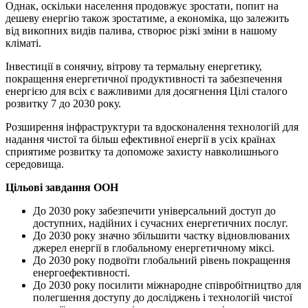
Однак, оскільки населення продовжує зростати, попит на
дешеву енергію також зростатиме, а економіка, що залежить
від викопних видів палива, створює різкі зміни в нашому
кліматі.
Інвестиції в сонячну, вітрову та термальну енергетику,
покращення енергетичної продуктивності та забезпечення
енергією для всіх є важливими для досягнення Цілі сталого
розвитку 7 до 2030 року.
Розширення інфраструктури та вдосконалення технологій для
надання чистої та більш ефективної енергії в усіх країнах
сприятиме розвитку та допоможе захисту навколишнього
середовища.
Цільові завдання ООН
До 2030 року забезпечити універсальний доступ до
доступних, надійних і сучасних енергетичних послуг.
До 2030 року значно збільшити частку відновлюваних
джерел енергії в глобальному енергетичному міксі.
До 2030 року подвоїти глобальний рівень покращення
енергоефективності.
До 2030 року посилити міжнародне співробітництво для
полегшення доступу до досліджень і технологій чистої