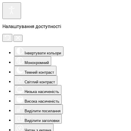
Налаштування доступності
Інвертувати кольори
Монохромний
Темний контраст
Світлий контраст
Низька насиченість
Висока насиченість
Виділити посилання
Виділити заголовки
Читач з екрана