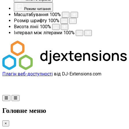
Режим читання
Масштабування
100
%
Розмір шрифту
100
%
Висота лінії
100
%
Інтервал між літерами
100
%
Плагін веб-доступності
від DJ-Extensions.com
Головне меню
×