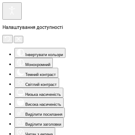
Налаштування доступності
Інвертувати кольори
Монохромний
Темний контраст
Світлий контраст
Низька насиченість
Висока насиченість
Виділити посилання
Виділити заголовки
Читач з екрана