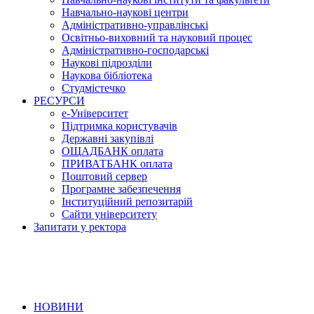
Навчально-наукові центри
Адміністративно-управлінські
Освітньо-виховний та науковий процес
Адміністративно-господарські
Наукові підрозділи
Наукова бібліотека
Студмістечко
РЕСУРСИ
е-Університет
Підтримка користувачів
Державні закупівлі
ОЩАДБАНК оплата
ПРИВАТБАНК оплата
Поштовий сервер
Програмне забезпечення
Інституційний репозитарій
Сайти університету
Запитати у ректора
НОВИНИ