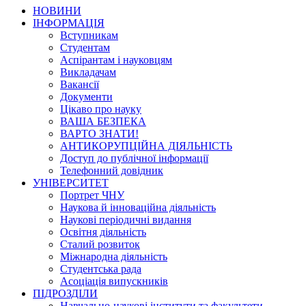
НОВИНИ
ІНФОРМАЦІЯ
Вступникам
Студентам
Аспірантам і науковцям
Викладачам
Вакансії
Документи
Цікаво про науку
ВАША БЕЗПЕКА
ВАРТО ЗНАТИ!
АНТИКОРУПЦІЙНА ДІЯЛЬНІСТЬ
Доступ до публічної інформації
Телефонний довідник
УНІВЕРСИТЕТ
Портрет ЧНУ
Наукова й інноваційна діяльність
Наукові періодичні видання
Освітня діяльність
Сталий розвиток
Міжнародна діяльність
Студентська рада
Асоціація випускників
ПІДРОЗДІЛИ
Навчально-наукові інститути та факультети