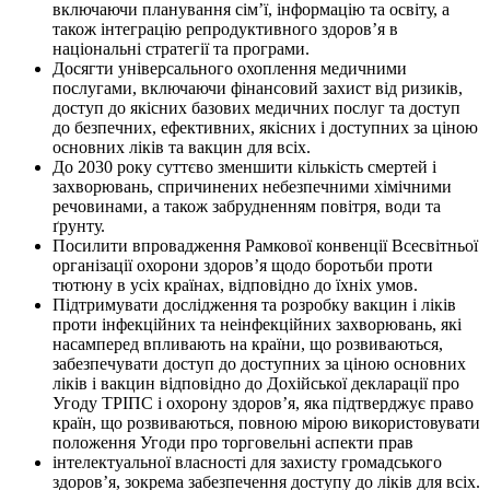
включаючи планування сім’ї, інформацію та освіту, а
також інтеграцію репродуктивного здоров’я в
національні стратегії та програми.
Досягти універсального охоплення медичними
послугами, включаючи фінансовий захист від ризиків,
доступ до якісних базових медичних послуг та доступ
до безпечних, ефективних, якісних і доступних за ціною
основних ліків та вакцин для всіх.
До 2030 року суттєво зменшити кількість смертей і
захворювань, спричинених небезпечними хімічними
речовинами, а також забрудненням повітря, води та
ґрунту.
Посилити впровадження Рамкової конвенції Всесвітньої
організації охорони здоров’я щодо боротьби проти
тютюну в усіх країнах, відповідно до їхніх умов.
Підтримувати дослідження та розробку вакцин і ліків
проти інфекційних та неінфекційних захворювань, які
насамперед впливають на країни, що розвиваються,
забезпечувати доступ до доступних за ціною основних
ліків і вакцин відповідно до Дохійської декларації про
Угоду ТРІПС і охорону здоров’я, яка підтверджує право
країн, що розвиваються, повною мірою використовувати
положення Угоди про торговельні аспекти прав
інтелектуальної власності для захисту громадського
здоров’я, зокрема забезпечення доступу до ліків для всіх.