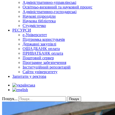
Адміністративно-управлінські
Освітньо-виховний та науковий процес
Адміністративно-господарські
Наукові підрозділи
Наукова бібліотека
Студмістечко
РЕСУРСИ
е-Університет
Підтримка користувачів
Державні закупівлі
ОЩАДБАНК оплата
ПРИВАТБАНК оплата
Поштовий сервер
Програмне забезпечення
Інституційний репозитарій
Сайти університету
Запитати у ректора
Пошук...
Пошук