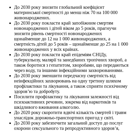
До 2030 року знизити глобальний коефіцієнт
материнської смертності до менш ніж 70 на 100 000
живонароджених.
До 2030 року покласти край запобіжним смертям
новонароджених і дітей віком до 5 років, прагнучи
знизити рівень смертності новонароджених
щонайменше до 12 на 1 000 живонароджених, а
смертність дітей до 5 років – щонайменше до 25 на 1 000
живонароджених у всіх країнах.
До 2030 року покласти край епідеміям СНІДу,
туберкульозу, малярії та занедбаних тропічних хвороб, а
також боротися з гепатитом, хворобами, що передаються
через воду, та іншими інфекційними захворюваннями.
До 2030 року зменшити передчасну смертність від
неінфекційних захворювань на одну третину шляхом
профілактики та лікування, а також сприяти психічному
здоров’ю та добробуту.
Посилити профілактику та лікування залежності від
психоактивних речовин, зокрема від наркотиків та
шкідливого вживання алкоголю.
До 2020 року скоротити вдвічі кількість смертей і травм
унаслідок дорожньо-транспортних пригод у світі.
До 2030 року забезпечити загальний доступ до послуг
охорони сексуального та репродуктивного здоров’я,