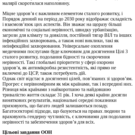
малярії скоротилася наполовину.
Міцне здоров’я є важливим елементом сталого розвитку, і
Порядок денний на період до 2030 року відображає складність
і взаємозв’язок цих аспектів. Він зважає на щоразу більші
економічні та соціальні нерівності, швидку урбанізацію,
загрози для клімату та довкілля, постійний тягар ВІЛ та інших
інфекційних захворювань, а також нові виклики, такі як
неінфекційні захворювання. Універсальне охоплення
медичними послугами буде ключовим для досягнення Цілі 3
сталого розвитку, подолання бідності та скорочення
нерівності. Такі глобальні пріоритети у сфері охорони
здоров’я, як антимікробна резистентність, які прямо не
включені до ЦСР, також потребують дій.
Однак світ відстає в досягненні цілей, пов’язаних зі здоров’ям.
Прогрес є нерівномірним як між країнами, так і всередині них.
Різниця між країнами з найкоротшою та найдовшою
тривалістю життя складає 31 рік. І хоча деякі країни досягли
виняткових результатів, національні середні показники
приховують, що багато людей залишаються позаду.
Багатосекторні підходи, що базуються на правах людини та
враховують гендерну чутливість, є ключовими для подолання
нерівності та забезпечення здоров’я для всіх.
Цільові завдання ООН