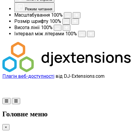
Режим читання
Масштабування
100
%
Розмір шрифту
100
%
Висота лінії
100
%
Інтервал між літерами
100
%
Плагін веб-доступності
від DJ-Extensions.com
Головне меню
×