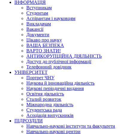
ІНФОРМАЦІЯ
Вступникам
Студентам
Аспірантам і науковцям
Викладачам
Вакансії
Документи
Цікаво про науку
ВАША БЕЗПЕКА
ВАРТО ЗНАТИ!
АНТИКОРУПЦІЙНА ДІЯЛЬНІСТЬ
Доступ до публічної інформації
Телефонний довідник
УНІВЕРСИТЕТ
Портрет ЧНУ
Наукова й інноваційна діяльність
Наукові періодичні видання
Освітня діяльність
Сталий розвиток
Міжнародна діяльність
Студентська рада
Асоціація випускників
ПІДРОЗДІЛИ
Навчально-наукові інститути та факультети
Навчально-наукові центри