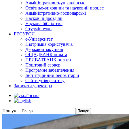
Адміністративно-управлінські
Освітньо-виховний та науковий процес
Адміністративно-господарські
Наукові підрозділи
Наукова бібліотека
Студмістечко
РЕСУРСИ
е-Університет
Підтримка користувачів
Державні закупівлі
ОЩАДБАНК оплата
ПРИВАТБАНК оплата
Поштовий сервер
Програмне забезпечення
Інституційний репозитарій
Сайти університету
Запитати у ректора
Пошук...
Пошук