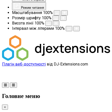
Режим читання
Масштабування
100
%
Розмір шрифту
100
%
Висота лінії
100
%
Інтервал між літерами
100
%
Плагін веб-доступності
від DJ-Extensions.com
Головне меню
×