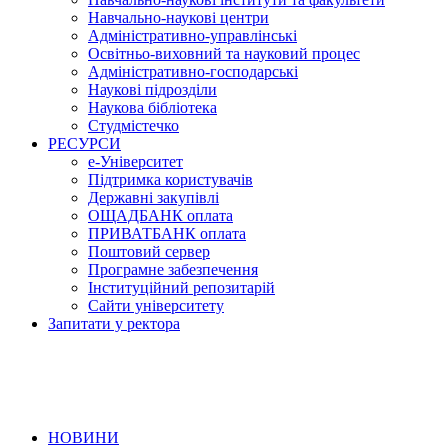
Навчально-наукові центри
Адміністративно-управлінські
Освітньо-виховний та науковий процес
Адміністративно-господарські
Наукові підрозділи
Наукова бібліотека
Студмістечко
РЕСУРСИ
е-Університет
Підтримка користувачів
Державні закупівлі
ОЩАДБАНК оплата
ПРИВАТБАНК оплата
Поштовий сервер
Програмне забезпечення
Інституційний репозитарій
Сайти університету
Запитати у ректора
НОВИНИ