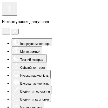
Налаштування доступності
Інвертувати кольори
Монохромний
Темний контраст
Світлий контраст
Низька насиченість
Висока насиченість
Виділити посилання
Виділити заголовки
Читач з екрана