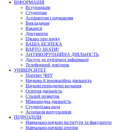
ІНФОРМАЦІЯ
Вступникам
Студентам
Аспірантам і науковцям
Викладачам
Вакансії
Документи
Цікаво про науку
ВАША БЕЗПЕКА
ВАРТО ЗНАТИ!
АНТИКОРУПЦІЙНА ДІЯЛЬНІСТЬ
Доступ до публічної інформації
Телефонний довідник
УНІВЕРСИТЕТ
Портрет ЧНУ
Наукова й інноваційна діяльність
Наукові періодичні видання
Освітня діяльність
Сталий розвиток
Міжнародна діяльність
Студентська рада
Асоціація випускників
ПІДРОЗДІЛИ
Навчально-наукові інститути та факультети
Навчально-наукові центри