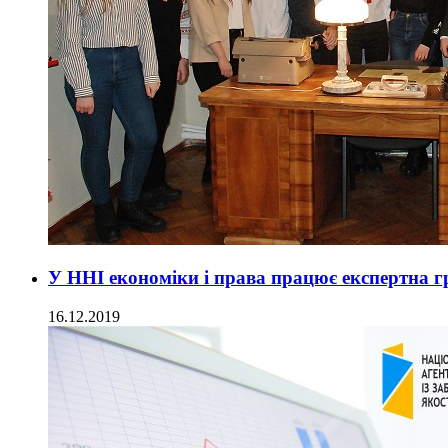
У ННІ економіки і права працює експертна г
16.12.2019