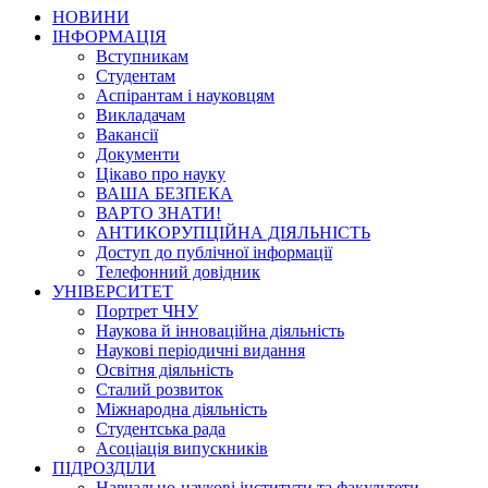
НОВИНИ
ІНФОРМАЦІЯ
Вступникам
Студентам
Аспірантам і науковцям
Викладачам
Вакансії
Документи
Цікаво про науку
ВАША БЕЗПЕКА
ВАРТО ЗНАТИ!
АНТИКОРУПЦІЙНА ДІЯЛЬНІСТЬ
Доступ до публічної інформації
Телефонний довідник
УНІВЕРСИТЕТ
Портрет ЧНУ
Наукова й інноваційна діяльність
Наукові періодичні видання
Освітня діяльність
Сталий розвиток
Міжнародна діяльність
Студентська рада
Асоціація випускників
ПІДРОЗДІЛИ
Навчально-наукові інститути та факультети